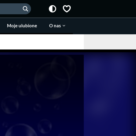
Moje ulubione
O nas