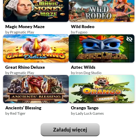
Magic Money Maze
Wild Rodeo
by Pragmatic Play
by Fugaso
Great Rhino Deluxe
Aztec Wilds
by Pragmatic Play
by Iron Dog Studio
Ancients’ Blessing
Orango Tango
by Red Tiger
by Lady Luck Games
Załaduj więcej