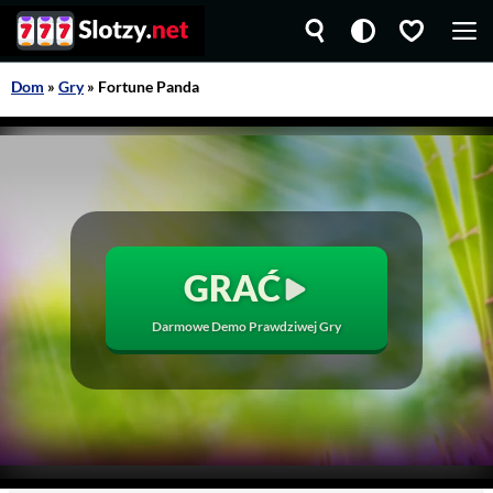
Przejdź
M
do
treści
Dom
»
Gry
»
Fortune Panda
GRAĆ
Darmowe Demo Prawdziwej Gry