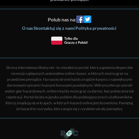
Polub nas na:
O nas
Skontaktuj się z nami
Polityka prywatności
Strona internetowa Slotzy.net - to niezależny portal, który zapewnia eksperckie
recenzje najlepszych automatów online i kasyn, w których można grać na
prawdziwe pieniądze. Na naszej stronie każdy znajdzie kasyno z największymi
darmowymi spinami i hojnymi bonusami powitalnymi. Witryna oferuje szeroki
wybór gier hazardowych, w które każdy może grać za darmo, bez pobierania lub
rejestracji. Portal działa w języku polskim dla polskojęzycznych użytkowników,
którzy znajdują się w krajach, w których hazard online jest dozwolony. Pamiętaj,
że hazard to rozrywka, która wiąże się z ryzykiem utraty pieniędzy.