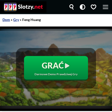
Przejdź
M
do
treści
Dom
»
Gry
»
Feng Huang
GRAĆ
Darmowe Demo Prawdziwej Gry