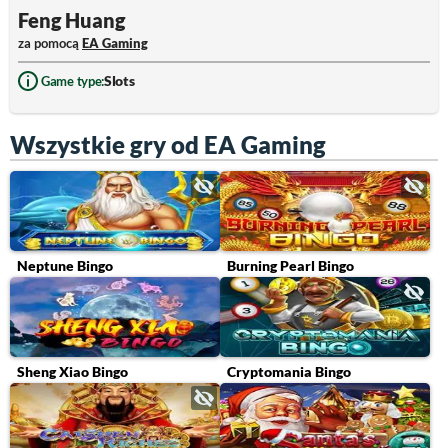
Feng Huang
za pomocą
EA Gaming
Slots
Game type:
Wszystkie gry od EA Gaming
Neptune Bingo
Burning Pearl Bingo
Sheng Xiao Bingo
Cryptomania Bingo