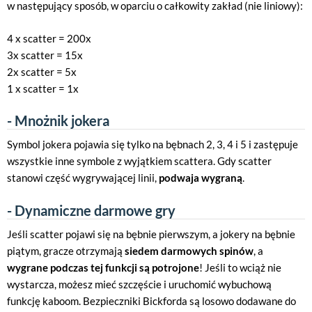
w następujący sposób, w oparciu o całkowity zakład (nie liniowy):
4 x scatter = 200x
3x scatter = 15x
2x scatter = 5x
1 x scatter = 1x
- Mnożnik jokera
Symbol jokera pojawia się tylko na bębnach 2, 3, 4 i 5 i zastępuje
wszystkie inne symbole z wyjątkiem scattera. Gdy scatter
stanowi część wygrywającej linii,
podwaja wygraną
.
- Dynamiczne darmowe gry
Jeśli scatter pojawi się na bębnie pierwszym, a jokery na bębnie
piątym, gracze otrzymają
siedem darmowych spinów
, a
wygrane podczas tej funkcji są potrojone
! Jeśli to wciąż nie
wystarcza, możesz mieć szczęście i uruchomić wybuchową
funkcję kaboom. Bezpieczniki Bickforda są losowo dodawane do