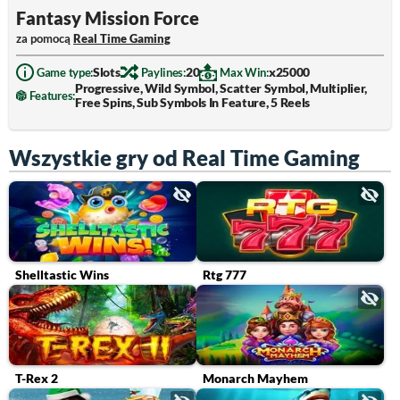
Fantasy Mission Force
za pomocą
Real Time Gaming
Slots
20
x25000
Game type:
Paylines:
Max Win:
Progressive, Wild Symbol, Scatter Symbol, Multiplier,
Features:
Free Spins, Sub Symbols In Feature, 5 Reels
Wszystkie gry od Real Time Gaming
Shelltastic Wins
Rtg 777
T-Rex 2
Monarch Mayhem