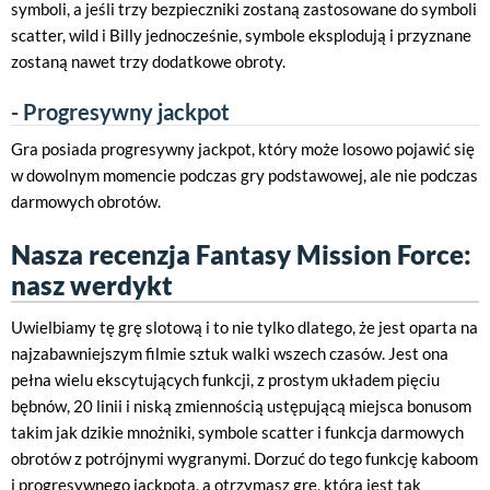
symboli, a jeśli trzy bezpieczniki zostaną zastosowane do symboli
scatter, wild i Billy jednocześnie, symbole eksplodują i przyznane
zostaną nawet trzy dodatkowe obroty.
- Progresywny jackpot
Gra posiada progresywny jackpot, który może losowo pojawić się
w dowolnym momencie podczas gry podstawowej, ale nie podczas
darmowych obrotów.
Nasza recenzja Fantasy Mission Force:
nasz werdykt
Uwielbiamy tę grę slotową i to nie tylko dlatego, że jest oparta na
najzabawniejszym filmie sztuk walki wszech czasów. Jest ona
pełna wielu ekscytujących funkcji, z prostym układem pięciu
bębnów, 20 linii i niską zmiennością ustępującą miejsca bonusom
takim jak dzikie mnożniki, symbole scatter i funkcja darmowych
obrotów z potrójnymi wygranymi. Dorzuć do tego funkcję kaboom
i progresywnego jackpota, a otrzymasz grę, która jest tak