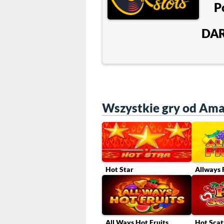
P
DA
Wszystkie gry od Ama
Hot Star
Allways 
All Ways Hot Fruits
Hot Scat