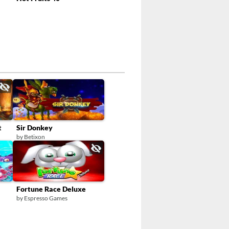
t
Sir Donkey
by Betixon
Fortune Race Deluxe
by Espresso Games