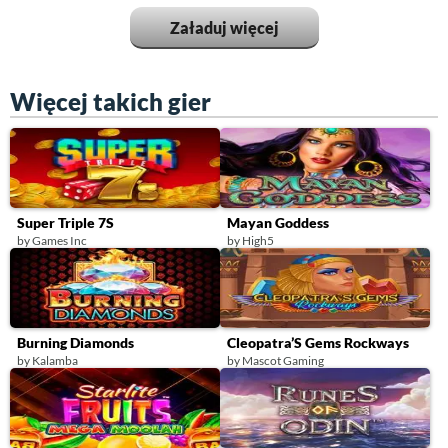
Załaduj więcej
Więcej takich gier
Super Triple 7S
Mayan Goddess
by Games Inc
by High5
Burning Diamonds
Cleopatra’S Gems Rockways
by Kalamba
by Mascot Gaming