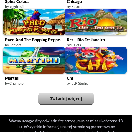
Spina Colada
Chicago
by Yggdrasil
by Belatra
Paco And The Popping Peppers
Rct – Rio De Janeiro
by BetSoft
by Caleta
Martini
Chi
by Champion
by ELK Studio
Załaduj więcej
Ważna uwaga
: Aby odwiedzić tę stronę, musisz mieć ukończone 18
lat. Wszystkie informacje na tej stronie są prezentowane