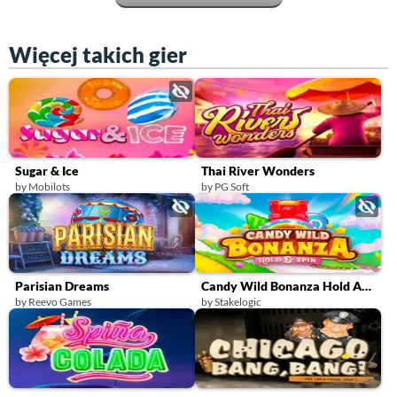
Więcej takich gier
Sugar & Ice
Thai River Wonders
by Mobilots
by PG Soft
Parisian Dreams
Candy Wild Bonanza Hold And Spin
by Reevo Games
by Stakelogic