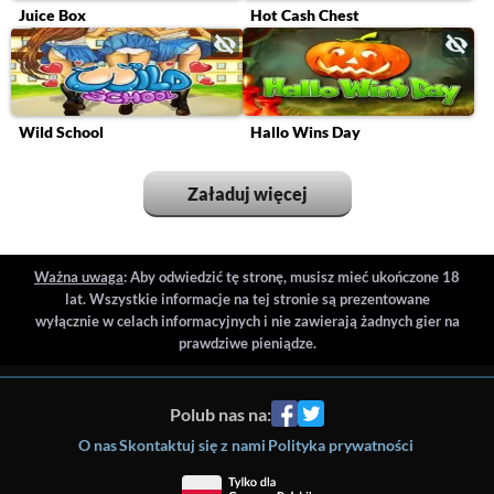
Juice Box
Hot Cash Chest
Wild School
Hallo Wins Day
Załaduj więcej
Ważna uwaga
: Aby odwiedzić tę stronę, musisz mieć ukończone 18
lat. Wszystkie informacje na tej stronie są prezentowane
wyłącznie w celach informacyjnych i nie zawierają żadnych gier na
prawdziwe pieniądze.
Polub nas na:
O nas
Skontaktuj się z nami
Polityka prywatności