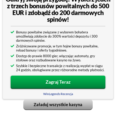
z trzech bonusów powitalnych do 500
EUR i zdobądź do 200 darmowych
spinów!
Bonusy powitalne związane z wyborem bohatera
umożliwiają zdobycie do 300% wartości depozytu i 300
darmowych spinów.
Zróżnicowane promocje, w tym hojne bonusy powitalne,
reload bonusy i oferty tygodniowe.
Dostęp do prawie 8000 gier, włączając automaty, gry
stołowe oraz rozbudowane kasyno na żywo.
Szybkie i bezpieczne transakcje z realizacją wypłat w ciągu
24 godzin, obsługiwane przez różnorodne metody płatności.
Zagraj Teraz
WinLegends Recenzja
Załaduj wszystkie kasyna