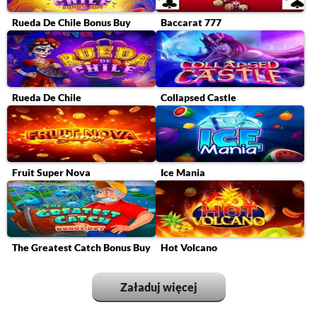
Rueda De Chile Bonus Buy
Baccarat 777
Rueda De Chile
Collapsed Castle
Fruit Super Nova
Ice Mania
The Greatest Catch Bonus Buy
Hot Volcano
Załaduj więcej