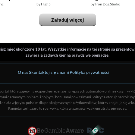
Inc
by High5
by Iron Dog Studio
Załaduj więcej
sisz mieć ukończone 18 lat. Wszystkie informacje na tej stronie są prezentow
zawierają żadnych gier na prawdziwe pieniądze.
O nas
Skontaktuj się z nami
Polityka prywatności
y portal, który zapewnia eksperckie recenzje najlepszych automatów online i kasyn, w 
kszymi darmowymi spinami i hojnymi bonusami powitalnymi. Witryna oferuje szeroki w
tal działa w języku polskim dla polskojęzycznych użytkowników, którzy znajdują się w kr
Pamiętaj, że hazard to rozrywka, która wiąże się z ryzykiem utraty pieniędzy.