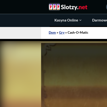
Przejdź
do
treści
Kasyna Online
Darmowe 
Dom
»
Gry
»
Cash-O-Matic