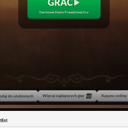
GRAĆ
Darmowe Demo Prawdziwej Gry
Więcej najlepszych gier
Kasyno online
odaj do ulubionych
tEnt