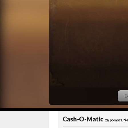
D
Cash-O-Matic
za pomocą
Ne