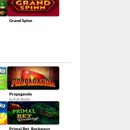
Grand Spinn
Propaganda
by ELK Studio
Primal Bet. Rockways