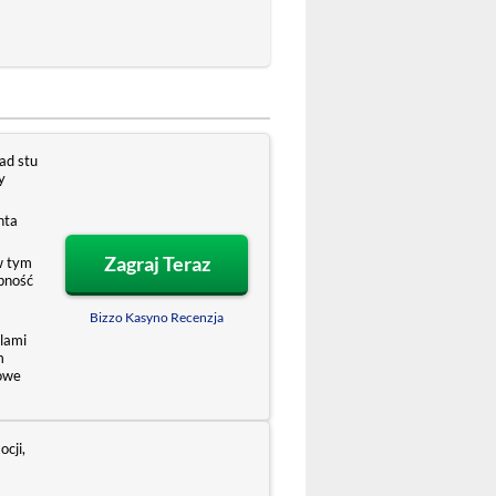
ad stu
y
nta
Zagraj Teraz
w tym
ępność
Bizzo Kasyno Recenzja
ulami
m
owe
cji,