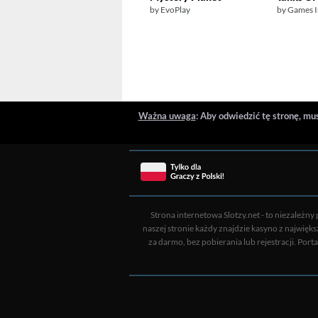
by EvoPlay
by Games 
Ważna uwaga
: Aby odwiedzić tę stronę, mu
Strona internetowa Slotzy.net - to niezależn
naszej stronie każdy znajdzie kasyno z najwię
za darmo, bez pobierania lub rejestracji. Por