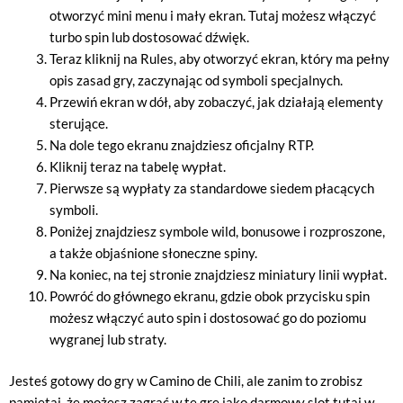
otworzyć mini menu i mały ekran. Tutaj możesz włączyć
turbo spin lub dostosować dźwięk.
Teraz kliknij na Rules, aby otworzyć ekran, który ma pełny
opis zasad gry, zaczynając od symboli specjalnych.
Przewiń ekran w dół, aby zobaczyć, jak działają elementy
sterujące.
Na dole tego ekranu znajdziesz oficjalny RTP.
Kliknij teraz na tabelę wypłat.
Pierwsze są wypłaty za standardowe siedem płacących
symboli.
Poniżej znajdziesz symbole wild, bonusowe i rozproszone,
a także objaśnione słoneczne spiny.
Na koniec, na tej stronie znajdziesz miniatury linii wypłat.
Powróć do głównego ekranu, gdzie obok przycisku spin
możesz włączyć auto spin i dostosować go do poziomu
wygranej lub straty.
Jesteś gotowy do gry w Camino de Chili, ale zanim to zrobisz
pamiętaj, że możesz zagrać w tę grę jako darmowy slot tutaj w