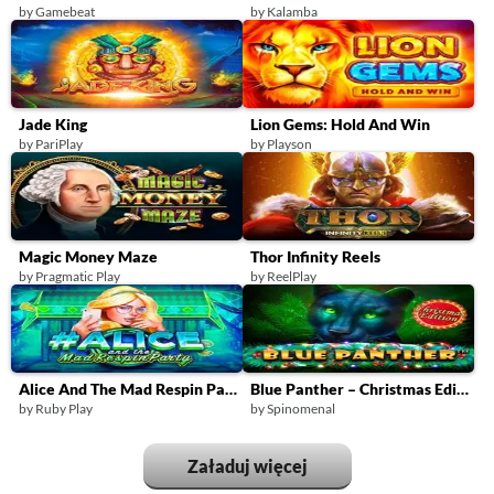
by Gamebeat
by Kalamba
Jade King
Lion Gems: Hold And Win
by PariPlay
by Playson
Magic Money Maze
Thor Infinity Reels
by Pragmatic Play
by ReelPlay
Alice And The Mad Respin Party
Blue Panther – Christmas Edition
by Ruby Play
by Spinomenal
Załaduj więcej