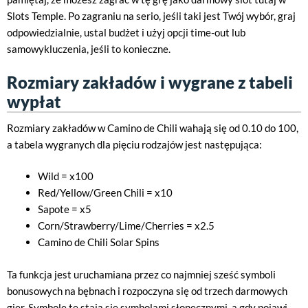
Slots Temple. Po zagraniu na serio, jeśli taki jest Twój wybór, graj
odpowiedzialnie, ustal budżet i użyj opcji time-out lub
samowykluczenia, jeśli to konieczne.
Rozmiary zakładów i wygrane z tabeli
wypłat
Rozmiary zakładów w Camino de Chili wahają się od 0.10 do 100,
a tabela wygranych dla pięciu rodzajów jest następująca:
Wild = x100
Red/Yellow/Green Chili = x10
Sapote = x5
Corn/Strawberry/Lime/Cherries = x2.5
Camino de Chili Solar Spins
Ta funkcja jest uruchamiana przez co najmniej sześć symboli
bonusowych na bębnach i rozpoczyna się od trzech darmowych
gier. Symbole te stają się symbolami słonecznymi, a gdy pojawi