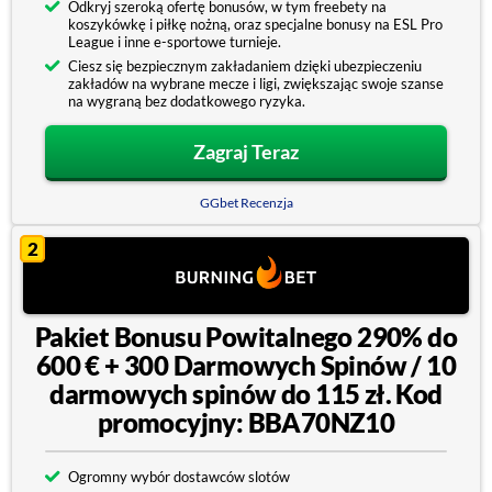
Odkryj szeroką ofertę bonusów, w tym freebety na
koszykówkę i piłkę nożną, oraz specjalne bonusy na ESL Pro
League i inne e-sportowe turnieje.
Ciesz się bezpiecznym zakładaniem dzięki ubezpieczeniu
zakładów na wybrane mecze i ligi, zwiększając swoje szanse
na wygraną bez dodatkowego ryzyka.
Zagraj Teraz
GGbet Recenzja
2
Pakiet Bonusu Powitalnego 290% do
600 € + 300 Darmowych Spinów / 10
darmowych spinów do 115 zł. Kod
promocyjny: BBA70NZ10
Ogromny wybór dostawców slotów