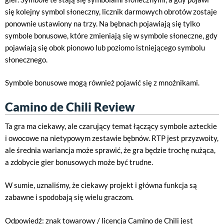
się kolejny symbol słoneczny, licznik darmowych obrotów zostaje
ponownie ustawiony na trzy. Na bębnach pojawiają się tylko
symbole bonusowe, które zmieniają się w symbole słoneczne, gdy
pojawiają się obok pionowo lub poziomo istniejącego symbolu
słonecznego.
Symbole bonusowe mogą również pojawić się z mnożnikami.
Camino de Chili Review
Ta gra ma ciekawy, ale czarujący temat łączący symbole azteckie
i owocowe na nietypowym zestawie bębnów. RTP jest przyzwoity,
ale średnia wariancja może sprawić, że gra będzie trochę nużąca,
a zdobycie gier bonusowych może być trudne.
W sumie, uznaliśmy, że ciekawy projekt i główna funkcja są
zabawne i spodobają się wielu graczom.
Odpowiedź: znak towarowy / licencja Camino de Chili jest