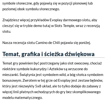
symbole słoneczne, gdy pojawią się w pozycji pionowej lub
poziomej obok symbolu słonecznego.
Znajdziesz więcej przykładów Evoplay darmowego slotu, aby
cieszyć się w trybie demo tutaj w Slots Temple, wraz z recenzją
slotu.
Nasza recenzja slotu Camino de Chili pojawia się poniżej.
Temat, grafika i ścieżka dźwiękowa
Temat gry powinien być postrzegany jako slot owocowy, chociaż
niektóre symbole kukurydzy i Azteków są wrzucone do
mieszanki. Świątynia jest symbolem wild, a bóg słońca symbolem
bonusowym. Zwrotem w tej grze od Evoplay jest zestaw bębnów,
który jest niezwykły 5x8 układ, ale to tylko dodaje do zabawy z
więcej linii płatnych wchodzących do gry bez skomplikowanego
modelu matematycznego.