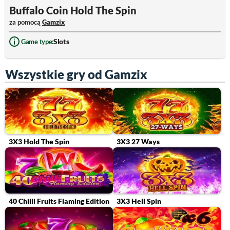
Buffalo Coin Hold The Spin
za pomocą
Gamzix
Slots
Game type:
Wszystkie gry od Gamzix
3X3 Hold The Spin
3X3 27 Ways
40 Chilli Fruits Flaming Edition
3X3 Hell Spin