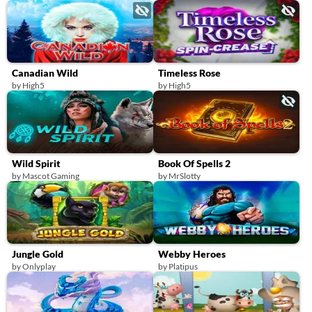
Canadian Wild
Timeless Rose
by High5
by High5
Wild Spirit
Book Of Spells 2
by Mascot Gaming
by MrSlotty
Jungle Gold
Webby Heroes
by Onlyplay
by Platipus