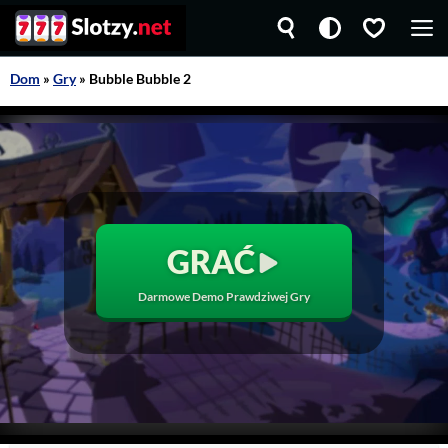
Przejdź
M
do
treści
Dom
»
Gry
»
Bubble Bubble 2
GRAĆ
Darmowe Demo Prawdziwej Gry