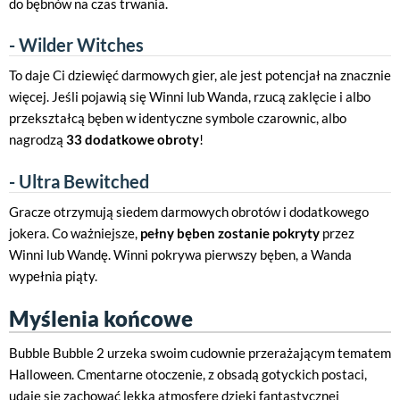
do bębnów na czas trwania.
- Wilder Witches
To daje Ci dziewięć darmowych gier, ale jest potencjał na znacznie
więcej. Jeśli pojawią się Winni lub Wanda, rzucą zaklęcie i albo
przekształcą bęben w identyczne symbole czarownic, albo
nagrodzą
33 dodatkowe obroty
!
- Ultra Bewitched
Gracze otrzymują siedem darmowych obrotów i dodatkowego
jokera. Co ważniejsze,
pełny bęben zostanie pokryty
przez
Winni lub Wandę. Winni pokrywa pierwszy bęben, a Wanda
wypełnia piąty.
Myślenia końcowe
Bubble Bubble 2 urzeka swoim cudownie przerażającym tematem
Halloween. Cmentarne otoczenie, z obsadą gotyckich postaci,
udaje się zachować lekką atmosferę dzięki fantastycznej