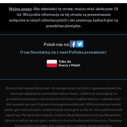
Ważna uwaga
: Aby odwiedzić tę stronę, musisz mieć ukończone 18
lat. Wszystkie informacje na tej stronie są prezentowane
wyłącznie w celach informacyjnych i nie zawierają żadnych gier na
prawdziwe pieniądze.
Polub nas na:
O nas
Skontaktuj się z nami
Polityka prywatności
Strona internetowa Slotzy.net - to niezależny portal, który zapewnia eksperckie
recenzje najlepszych automatów online i kasyn, w których można grać na
prawdziwe pieniądze. Na naszej stronie każdy znajdzie kasyno z największymi
darmowymi spinami i hojnymi bonusami powitalnymi. Witryna oferuje szeroki
wybór gier hazardowych, w które każdy może grać za darmo, bez pobierania lub
rejestracji. Portal działa w języku polskim dla polskojęzycznych użytkowników,
którzy znajdują się w krajach, w których hazard online jest dozwolony. Pamiętaj,
że hazard to rozrywka, która wiąże się z ryzykiem utraty pieniędzy.