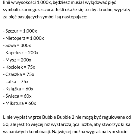
linii w wysokości 1,000x, będziesz musiał wylądować pięć
symboli czarnego szczura. Jeśli okaże się to zbyt trudne, wypłaty
za pięć pasujących symboli są następujące:
- Szczur = 1,000x
- Nietoperz = 1,000x
- Sowa = 300x
- Kapelusz = 200x
- Mysz = 200x
- Kociołek = 75x
- Czaszka = 75x
- Lalka = 75x
- Książka = 60x
- Świeca = 60x
- Mikstura = 60x
Linie wypłat w grze Bubble Bubble 2 nie mogą być regulowane od
50, ale jest to więcej niż wystarczająca liczba, aby stworzyć kilka
wspaniałych kombinacji. Najwięcej można wygrać na tym slocie