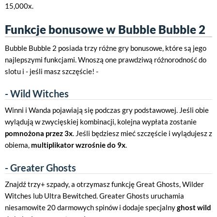
15,000x.
Funkcje bonusowe w Bubble Bubble 2
Bubble Bubble 2 posiada trzy różne gry bonusowe, które są jego
najlepszymi funkcjami. Wnoszą one prawdziwą różnorodność do
slotu i - jeśli masz szczęście! -
- Wild Witches
Winni i Wanda pojawiają się podczas gry podstawowej. Jeśli obie
wylądują w zwycięskiej kombinacji, kolejna wypłata zostanie
pomnożona przez 3x
. Jeśli będziesz mieć szczęście i wylądujesz z
obiema,
multiplikator wzrośnie do 9x
.
- Greater Ghosts
Znajdź trzy+ szpady, a otrzymasz funkcję Great Ghosts, Wilder
Witches lub Ultra Bewitched. Greater Ghosts uruchamia
niesamowite 20 darmowych spinów i dodaje specjalny
ghost wild