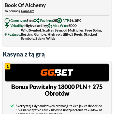
Book Of Alchemy
za pomocą
Gameart
Slots
25
96.15%
Game type:
Paylines:
RTP:
High volatility
x5000
Volatility:
Max Win:
Wild Symbol, Scatter Symbol, Multiplier, Free Spins,
Respins, Gamble, High volatility, 5 Reels, Stacked
Features:
Symbols, Sticky Wilds
Kasyna z tą grą
1
Bonus Powitalny 18000 PLN + 275
Obrotów
Skorzystaj z dynamicznych promocji, takich jak cashback do
15% na wszystko i ekskluzywne ubezpieczenia zakładów na