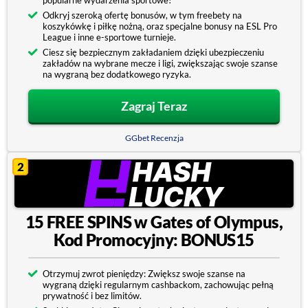
popularne wydarzenia sportowe!
Odkryj szeroką ofertę bonusów, w tym freebety na
koszykówkę i piłkę nożną, oraz specjalne bonusy na ESL Pro
League i inne e-sportowe turnieje.
Ciesz się bezpiecznym zakładaniem dzięki ubezpieczeniu
zakładów na wybrane mecze i ligi, zwiększając swoje szanse
na wygraną bez dodatkowego ryzyka.
Zagraj Teraz
GGbet Recenzja
2
15 FREE SPINS w Gates of Olympus,
Kod Promocyjny: BONUS15
Otrzymuj zwrot pieniędzy: Zwiększ swoje szanse na
wygraną dzięki regularnym cashbackom, zachowując pełną
prywatność i bez limitów.