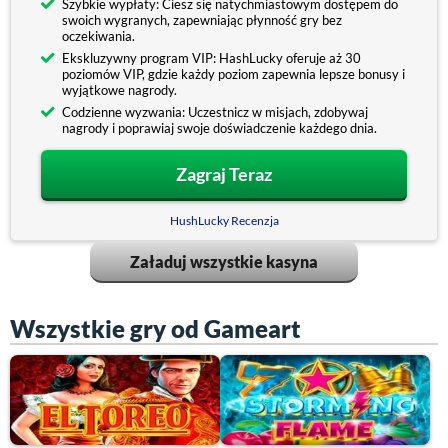
Szybkie wypłaty: Ciesz się natychmiastowym dostępem do
swoich wygranych, zapewniając płynność gry bez
oczekiwania.
Ekskluzywny program VIP: HashLucky oferuje aż 30
poziomów VIP, gdzie każdy poziom zapewnia lepsze bonusy i
wyjątkowe nagrody.
Codzienne wyzwania: Uczestnicz w misjach, zdobywaj
nagrody i poprawiaj swoje doświadczenie każdego dnia.
Zagraj Teraz
HushLucky Recenzja
Załaduj wszystkie kasyna
Wszystkie gry od Gameart