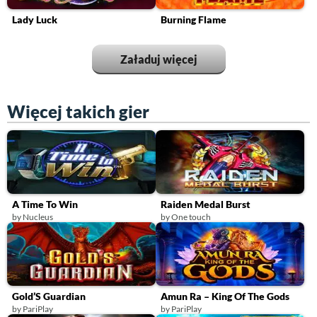
Lady Luck
Burning Flame
Załaduj więcej
Więcej takich gier
A Time To Win
Raiden Medal Burst
by Nucleus
by One touch
Gold’S Guardian
Amun Ra – King Of The Gods
by PariPlay
by PariPlay