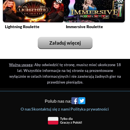
Lightning Roulette
Immersive Roulette
Załaduj więcej
Ważna uwaga
: Aby odwiedzić tę stronę, musisz mieć ukończone 18
lat. Wszystkie informacje na tej stronie są prezentowane
wyłącznie w celach informacyjnych i nie zawierają żadnych gier na
prawdziwe pieniądze.
Polub nas na:
O nas
Skontaktuj się z nami
Polityka prywatności