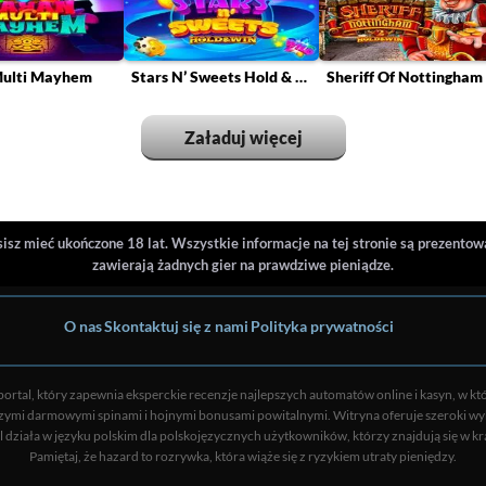
ulti Mayhem
Stars N’ Sweets Hold & Win
Sheriff Of Nottingham
Załaduj więcej
sisz mieć ukończone 18 lat. Wszystkie informacje na tej stronie są prezentow
zawierają żadnych gier na prawdziwe pieniądze.
O nas
Skontaktuj się z nami
Polityka prywatności
y portal, który zapewnia eksperckie recenzje najlepszych automatów online i kasyn, w 
kszymi darmowymi spinami i hojnymi bonusami powitalnymi. Witryna oferuje szeroki w
tal działa w języku polskim dla polskojęzycznych użytkowników, którzy znajdują się w kr
Pamiętaj, że hazard to rozrywka, która wiąże się z ryzykiem utraty pieniędzy.