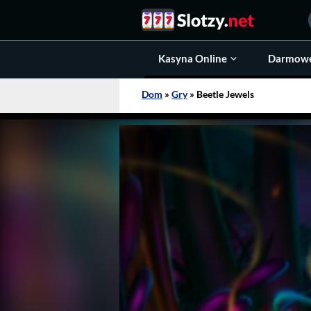
Przejdź
do
treści
Kasyna Online
Darmowe 
Dom
»
Gry
»
Beetle Jewels