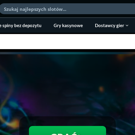
spiny bez depozytu
Gry kasynowe
Dostawcy gier