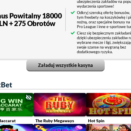
ubezpieczenia zakładów na popu
wydarzenia sportowe!
Odkryj szeroką ofertę bonusów,
us Powitalny 18000
tym freebety na koszykówkę i pi
LN + 275 Obrotów
nożną, oraz specjalne bonusy na
Pro League i inne e-sportowe tur
Ciesz się bezpiecznym zakładan
dzięki ubezpieczeniu zakładów n
wybrane mecze i ligi, zwiększają
swoje szanse na wygraną bez
dodatkowego ryzyka.
Załaduj wszystkie kasyna
tBet
Baccarat
The Ruby Megaways
Hot Spin