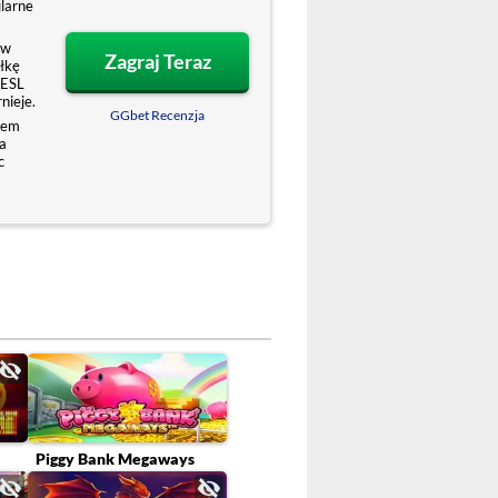
larne
 w
Zagraj Teraz
łkę
 ESL
nieje.
GGbet Recenzja
iem
a
c
Piggy Bank Megaways