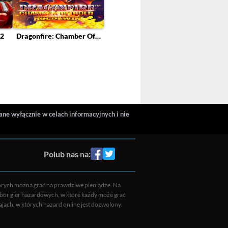
 2
Dragonfire: Chamber Of Gold Hold & Win
ane wyłącznie w celach informacyjnych i nie
Polub nas na:
których można grać na prawdziwe pieniądze. Na
ybór gier hazardowych, w które każdy może grać
ajach, w których hazard online jest dozwolony.