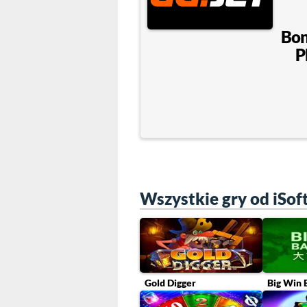
Bon
P
Wszystkie gry od iSof
Gold Digger
Big Win 