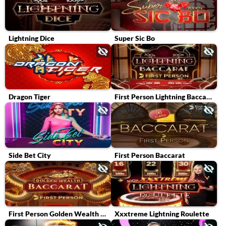
Lightning Dice
Super Sic Bo
Dragon Tiger
First Person Lightning Baccarat
Side Bet City
First Person Baccarat
First Person Golden Wealth Baccarat
Xxxtreme Lightning Roulette