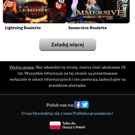
Lightning Roulette
Immersive Roulette
Załaduj więcej
Ważna uwaga
: Aby odwiedzić tę stronę, musisz mieć ukończone 18
lat. Wszystkie informacje na tej stronie są prezentowane
wyłącznie w celach informacyjnych i nie zawierają żadnych gier na
prawdziwe pieniądze.
Polub nas na:
O nas
Skontaktuj się z nami
Polityka prywatności