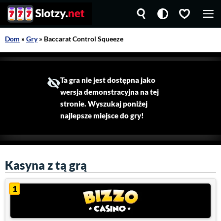
Przejdź
M
do
treści
Dom
»
Gry
»
Baccarat Control Squeeze
Ta gra nie jest dostępna jako
wersja demonstracyjna na tej
stronie. Wyszukaj poniżej
najlepsze miejsce do gry!
Kasyna z tą grą
1