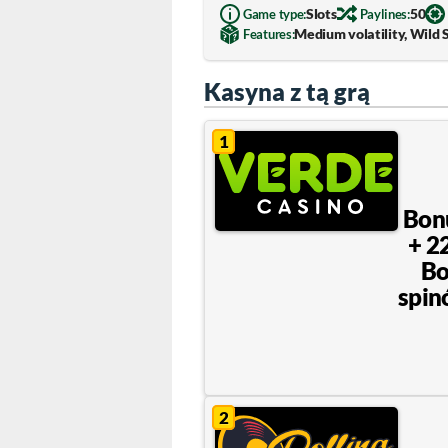
Slots
50
Game type:
Paylines:
Medium volatility, Wild 
Features:
Kasyna z tą grą
1
Bonu
+ 2
Bo
spin
2