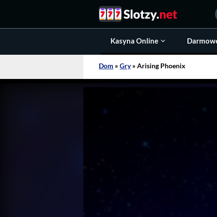
Przejdź
do
treści
Kasyna Online
Darmowe 
Dom
»
Gry
»
Arising Phoenix