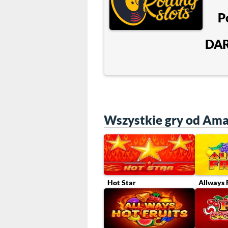
P
DA
Wszystkie gry od Ama
Hot Star
Allways 