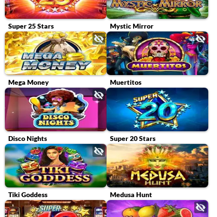
Super 25 Stars
Mystic Mirror
Mega Money
Muertitos
Disco Nights
Super 20 Stars
Tiki Goddess
Medusa Hunt