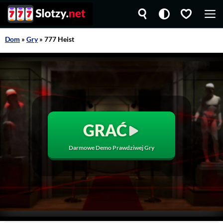
Przejdź
M
do
treści
Dom
»
Gry
»
777 Heist
GRAĆ
Darmowe Demo Prawdziwej Gry