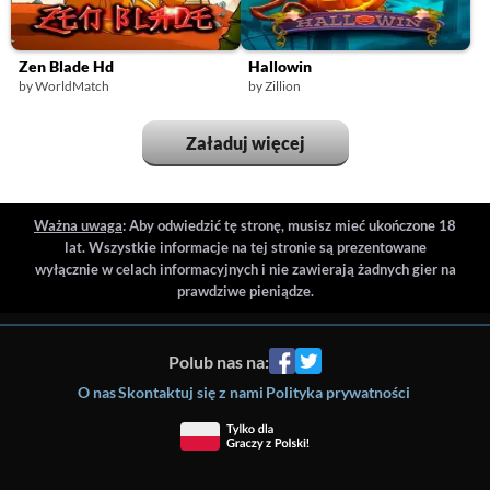
Zen Blade Hd
Hallowin
by WorldMatch
by Zillion
Załaduj więcej
Ważna uwaga
: Aby odwiedzić tę stronę, musisz mieć ukończone 18
lat. Wszystkie informacje na tej stronie są prezentowane
wyłącznie w celach informacyjnych i nie zawierają żadnych gier na
prawdziwe pieniądze.
Polub nas na:
O nas
Skontaktuj się z nami
Polityka prywatności