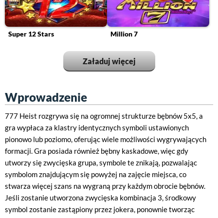
Super 12 Stars
Million 7
Załaduj więcej
Wprowadzenie
777 Heist rozgrywa się na ogromnej strukturze bębnów 5x5, a
gra wypłaca za klastry identycznych symboli ustawionych
pionowo lub poziomo, oferując wiele możliwości wygrywających
formacji. Gra posiada również bębny kaskadowe, więc gdy
utworzy się zwycięska grupa, symbole te znikają, pozwalając
symbolom znajdującym się powyżej na zajęcie miejsca, co
stwarza więcej szans na wygraną przy każdym obrocie bębnów.
Jeśli zostanie utworzona zwycięska kombinacja 3, środkowy
symbol zostanie zastąpiony przez jokera, ponownie tworząc