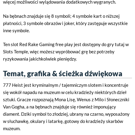
więcej możliwości wylądowania dodatkowych wygranych.
Na bębnach znajduje się 8 symboli; 4 symbole kart o niższej
płatności, 3 symbole obrazów i joker, który zastępuje wszystkie
inne symbole.
Ten slot Red Rake Gaming free play jest dostępny do gry tutaj w
Slots Temple, więc możesz wypróbować grę bez potrzeby
ryzykowania jakichkolwiek pieniędzy.
Temat, grafika & ścieżka dźwiękowa
777 Heist jest kryminalnym / tajemniczym slotem i koncentruje
się wokół napadu na muzeum w celu kradzieży niektórych dzieł
sztuki. Gracze rozpoznają Mona Lisę, Wenus z Milo i Słoneczniki
Van Gogha, a na bębnach znajduje się również imponujący
diament. Dziki symbol to złodziej, ubrany na czarno, wyposażony
w słuchawkę, okulary i latarkę, gotowy do kradzieży skarbów
muzeum.