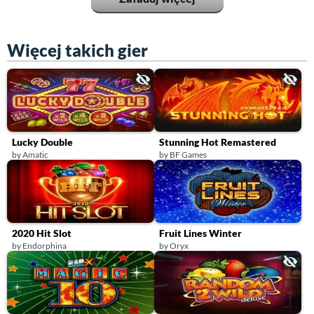
Więcej takich gier
Lucky Double
Stunning Hot Remastered
by Amatic
by BF Games
2020 Hit Slot
Fruit Lines Winter
by Endorphina
by Oryx