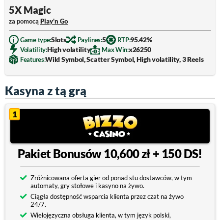
5X Magic
za pomocą
Play'n Go
Slots
5
95.42%
Game type:
Paylines:
RTP:
High volatility
x26250
Volatility:
Max Win:
Wild Symbol, Scatter Symbol, High volatility, 3 Reels
Features:
Kasyna z tą grą
1
Pakiet Bonusów 10,600 zł + 150 DS!
Zróżnicowana oferta gier od ponad stu dostawców, w tym
automaty, gry stołowe i kasyno na żywo.
Ciągła dostępność wsparcia klienta przez czat na żywo
24/7.
Wielojęzyczna obsługa klienta, w tym język polski,