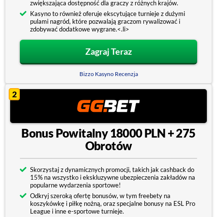
zwiększająca dostępność dla graczy z różnych krajów.
Kasyno to również oferuje ekscytujące turnieje z dużymi
pulami nagród, które pozwalają graczom rywalizować i
zdobywać dodatkowe wygrane.<.li>
Zagraj Teraz
Bizzo Kasyno Recenzja
2
Bonus Powitalny 18000 PLN + 275
Obrotów
Skorzystaj z dynamicznych promocji, takich jak cashback do
15% na wszystko i ekskluzywne ubezpieczenia zakładów na
popularne wydarzenia sportowe!
Odkryj szeroką ofertę bonusów, w tym freebety na
koszykówkę i piłkę nożną, oraz specjalne bonusy na ESL Pro
League i inne e-sportowe turnieje.