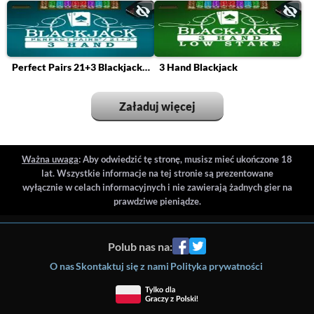
Perfect Pairs 21+3 Blackjack (3 Box)
3 Hand Blackjack
Załaduj więcej
Ważna uwaga
: Aby odwiedzić tę stronę, musisz mieć ukończone 18
lat. Wszystkie informacje na tej stronie są prezentowane
wyłącznie w celach informacyjnych i nie zawierają żadnych gier na
prawdziwe pieniądze.
Polub nas na:
O nas
Skontaktuj się z nami
Polityka prywatności