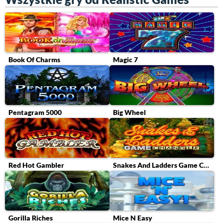
Book Of Charms
Magic 7
Pentagram 5000
Big Wheel
Red Hot Gambler
Snakes And Ladders Game Changer
Gorilla Riches
Mice N Easy